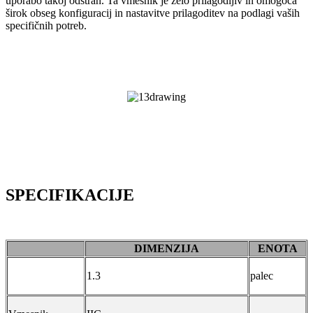
uporabo takoj odstran. Ta vmesnik je zelo prilagodljiv in omogoča
širok obseg konfiguracij in nastavitve prilagoditev na podlagi vaših
specifičnih potreb.
SPECIFIKACIJE
DIMENZIJA
ENOTA
1.3
palec