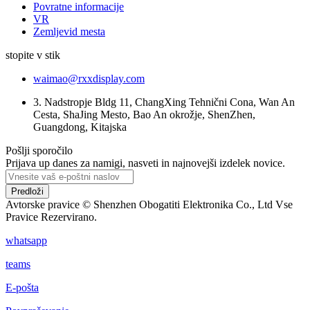
Povratne informacije
VR
Zemljevid mesta
stopite v stik
waimao@rxxdisplay.com
3. Nadstropje Bldg 11, ChangXing Tehnični Cona, Wan An
Cesta, ShaJing Mesto, Bao An okrožje, ShenZhen,
Guangdong, Kitajska
Pošlji sporočilo
Prijava up danes za namigi, nasveti in najnovejši izdelek novice.
Predloži
Avtorske pravice © Shenzhen Obogatiti Elektronika Co., Ltd Vse
Pravice Rezervirano.
whatsapp
teams
E-pošta