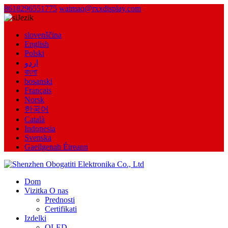
8618296551775
waimao@rxxdisplay.com
Jezik
slovenščina
English
Polski
اردو
বাংলা
bosanski
Français
Norsk
한국어
Català
Indonesia
Svenska
Gaeilgenah Éireann
Dom
Vizitka O nas
Prednosti
Certifikati
Izdelki
OLED