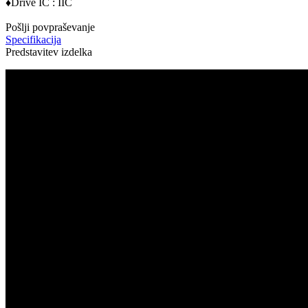
♦Drive IC : IIC
Pošlji povpraševanje
Specifikacija
Predstavitev izdelka