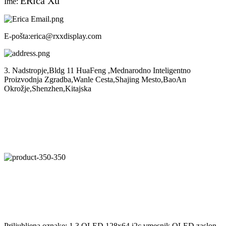
E
Rica
Xu
Ime:
E-pošta
:erica@rxxdisplay.com
3. Nadstropje,Bldg 11 HuaFeng ,Mednarodno Inteligentno
Proizvodnja Zgradba,Wanle Cesta,Shajing Mesto,BaoAn
Okrožje,Shenzhen,Kitajska
Priljubljena oznake: 1.3 OLED 128x64 i2c vmesnik OLED zaslon,