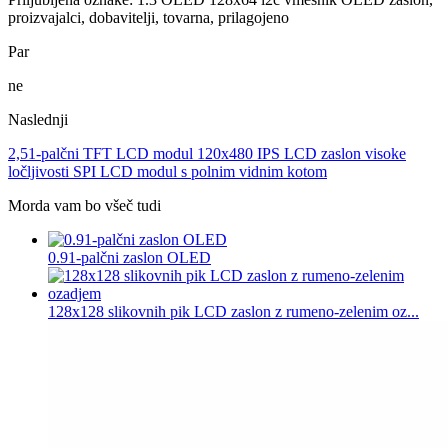
proizvajalci, dobavitelji, tovarna, prilagojeno
Par
ne
Naslednji
2,51-palčni TFT LCD modul 120x480 IPS LCD zaslon visoke
ločljivosti SPI LCD modul s polnim vidnim kotom
Morda vam bo všeč tudi
0.91-palčni zaslon OLED
128x128 slikovnih pik LCD zaslon z rumeno-zelenim oz...