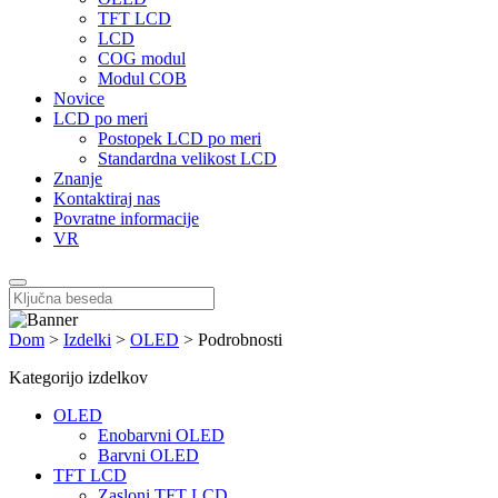
TFT LCD
LCD
COG modul
Modul COB
Novice
LCD po meri
Postopek LCD po meri
Standardna velikost LCD
Znanje
Kontaktiraj nas
Povratne informacije
VR
Dom
>
Izdelki
>
OLED
>
Podrobnosti
Kategorijo izdelkov
OLED
Enobarvni OLED
Barvni OLED
TFT LCD
Zasloni TFT LCD