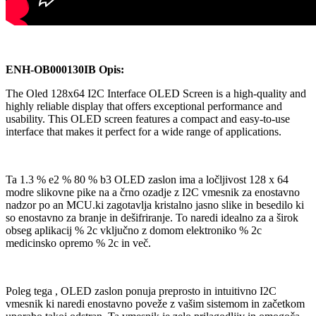
ENH-OB000130IB Opis:
The Oled 128x64 I2C Interface OLED Screen is a high-quality and
highly reliable display that offers exceptional performance and
usability. This OLED screen features a compact and easy-to-use
interface that makes it perfect for a wide range of applications.
Ta 1.3 % e2 % 80 % b3 OLED zaslon ima a ločljivost 128 x 64
modre slikovne pike na a črno ozadje z I2C vmesnik za enostavno
nadzor po an MCU.ki zagotavlja kristalno jasno slike in besedilo ki
so enostavno za branje in dešifriranje. To naredi idealno za a širok
obseg aplikacij % 2c vključno z domom elektroniko % 2c
medicinsko opremo % 2c in več.
Poleg tega , OLED zaslon ponuja preprosto in intuitivno I2C
vmesnik ki naredi enostavno poveže z vašim sistemom in začetkom