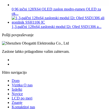
0,96 inčni 128X64 OLED zaslon modro-rumen OLED za
ok...
1,3-palčni 128x64 zaslonski modul I2c Oled SSD1306 a...
Pošlji povpraševanje
Zaslone lahko prilagodimo vašim zahtevam.
Hitro navigacijo
Dom
Vizitka O nas
Izdelki
Novice
LCD po meri
Znanje
Kontaktiraj nas