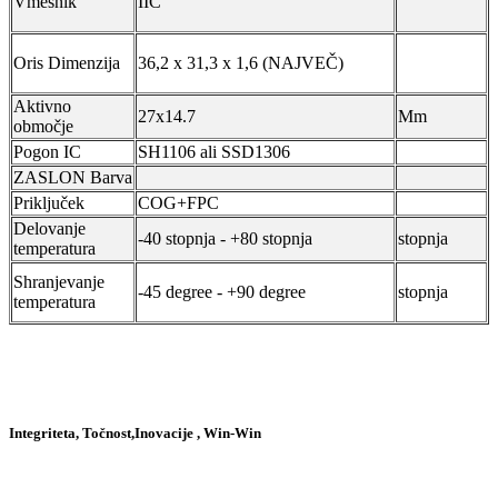
Vmesnik
IIC
Oris Dimenzija
36,2 x 31,3 x 1,6 (NAJVEČ)
Aktivno
27x14.7
Mm
območje
Pogon IC
SH1106 ali SSD1306
ZASLON Barva
Priključek
COG+FPC
Delovanje
-40 stopnja - +80 stopnja
stopnja
temperatura
Shranjevanje
-45 degree - +90 degree
stopnja
temperatura
Integriteta, Točnost,Inovacije , Win-Win